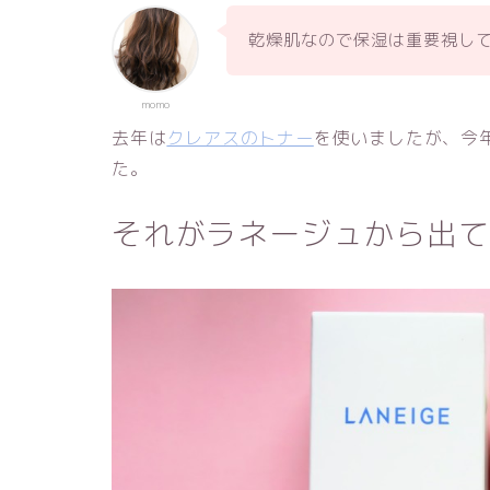
乾燥肌なので保湿は重要視し
momo
去年は
クレアスのトナー
を使いましたが、今
た。
それがラネージュから出て