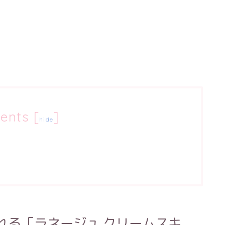
ents
[
]
hide
れる「ラネージュ クリームスキ