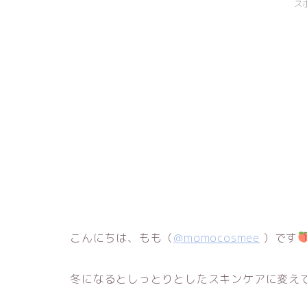
ス
こんにちは、もも（
@momocosmee
）です
冬になるとしっとりとしたスキンケアに変え