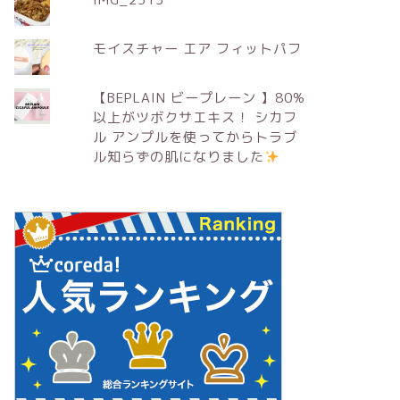
モイスチャー エア フィットパフ
【BEPLAIN ビープレーン 】80%
以上がツボクサエキス！ シカフ
ル アンプルを使ってからトラブ
ル知らずの肌になりました