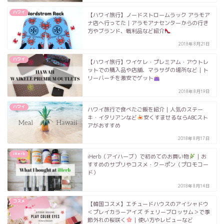
ハワイ
【ハワイ旅行】ノードストロームラック アラモア
ナ店へ行ってた｜アラモアナセンターからの行き
方やブランド、戦利品など紹介
2018年8月21日
ハワイ
【ハワイ旅行】ワイケレ・プレミアム・アウトレ
ットでの購入品や店舗、マラサダの場所など｜ト
リーバーチを激安でゲット
2018年8月19日
ハワイ
ハワイ旅行で食べたご飯を紹介｜人気のステー
キ・イタリアンなど
安くすませるならABCスト
アがおすすめ
2018年8月17日
iHerb
iHerb（アイハーブ）で初めてのお買い物
｜お
すすめのサプリやコスメ・クーポン（プロモコー
ド）
2018年8月14日
コスメ
【韓国コスメ】エチュードハウスのアイシャドウ
＜プレイカラーアイズ チェリーブロッサム＞で季
節外れの桜咲く
｜使い方やレビューなど