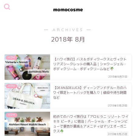
― ARCHIVES ―
2018年 8月
ハワイ
【ハワイ旅行】バス＆ボディワークスとヴィクト
リアズシークレットの購入品｜シャワージェル・
ボディクリーム・ボディクリームなど
2018年8月31日
ハワイ
【DEAN&DELUCA】ディーンアンドデルーカのハ
ワイ限定トートバッグを購入♡｜値段や待ち時間
など
2018年8月28日
ハワイ
初めてのハワイ旅行は「アロヒラニ リゾート ワイ
キキ ビーチ」に宿泊｜パーシャル・オーシャンビ
ューで景色が最高＆アメニティはマリエオーガニ
クス
2018年8月25日