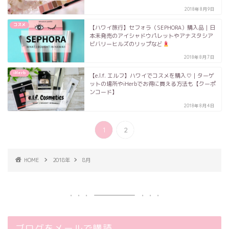
2018年8月9日
コスメ
【ハワイ旅行】セフォラ（SEPHORA）購入品｜日
本未発売のアイシャドウパレットやアナスタシア
ビバリーヒルズのリップなど
2018年8月7日
iHerb
【e.l.f. エルフ】ハワイでコスメを購入♡｜ターゲ
ットの場所やiHerbでお得に買える方法も【クーポ
ンコード】
2018年8月4日
1
2
HOME
2018年
8月
ブログをメールで購読