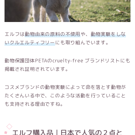
エルフ
は
動物由来の原料の不使用
や、
動物実験をしな
いクルエルティフリー
にも取り組んでいます。
動物保護団体
PETA
の
cruelty-free
ブランドリストにも
掲載され証明されています。
コスメブランドの動物実験によって命を落とす動物が
たくさんいる中で、このような活動を行っていること
も支持される理由ですね。
エルフ購入品｜日本で人気の２点と