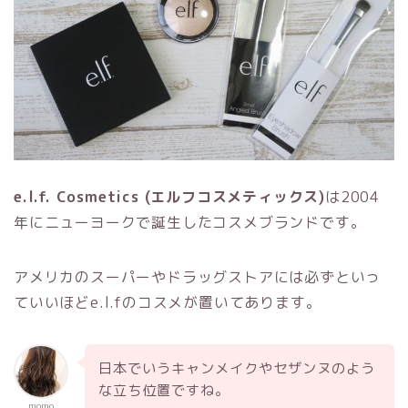
e.l.f. Cosmetics
(エルフコスメティックス)
は
2004
年にニューヨークで誕生したコスメブランドです。
アメリカのスーパーやドラッグストアには必ずといっ
ていいほど
e.l.f
のコスメが置いてあります。
日本でいうキャンメイクやセザンヌのよう
な立ち位置ですね。
momo