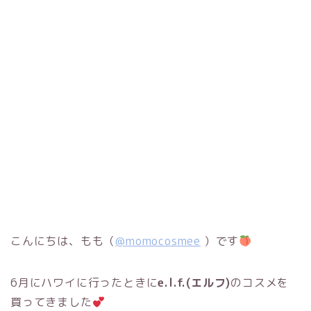
こんにちは、もも（
@momocosmee
）です
6
月にハワイに行ったときに
e.l.f.(エルフ)
のコスメを
買ってきました