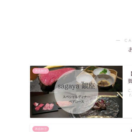
― C
お出かけ
こ
「
お出かけ