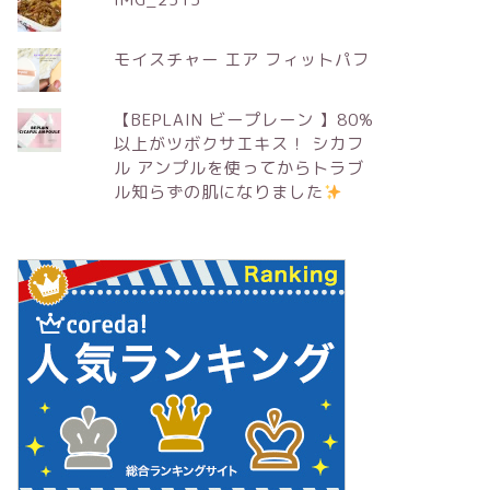
モイスチャー エア フィットパフ
【BEPLAIN ビープレーン 】80%
以上がツボクサエキス！ シカフ
ル アンプルを使ってからトラブ
ル知らずの肌になりました