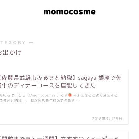
ATEGORY ―
お出かけ
【佐賀県武雄市ふるさと納税】sagaya 銀座で佐
賀牛のディナーコースを堪能してきた
んにちは、もも（@momocosmee ）です
年末になるとよく耳にする
ふるさと納税」。 我が家も去年初めてふるさ …
2018年9月29日
【閉館まであと一週間】六本木のスヌーピーミ