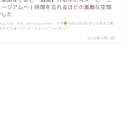
ュージアムへ｜時間を忘れるほどの素敵な空間
でした
んにちは、もも（@momocosmee ）です
9月24日(月)まで六本木で開
されているスヌーピーミュージアムに行っ …
2018年9月17日