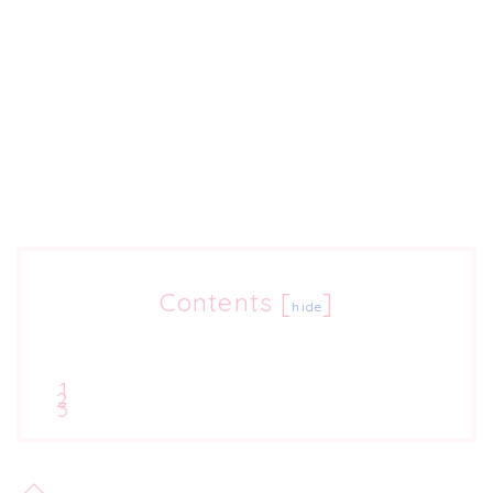
Contents
[
]
hide