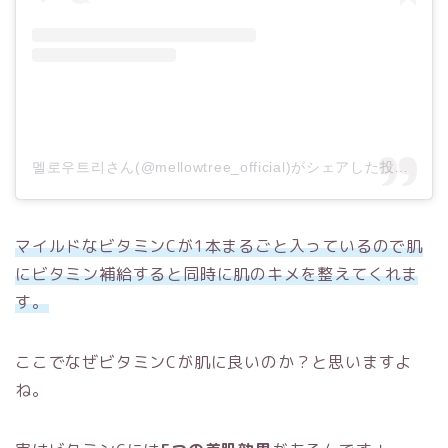
멜로우트리さん(@mellowtree_official)がシェアした投稿
–
2
マイルドなビタミンCが1本まるごと入っているので肌
にビタミン補給すると同時に肌のキメを整えてくれま
す。
ここでなぜビタミンCが肌に良いのか？と思いますよ
ね。