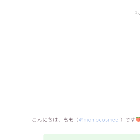
ス
こんにちは、もも（
@momocosmee
）です