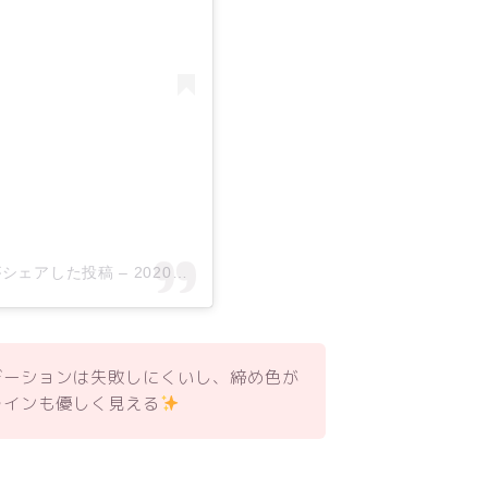
you)がシェアした投稿
–
2020年 4月月8日午前3時13分PDT
デーションは失敗しにくいし、締め色が
ラインも優しく見える