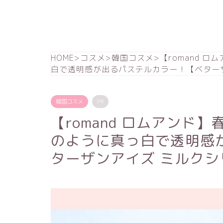
HOME
>
コスメ
>
韓国コスメ
>
【romand 
白で透明感が出るパステルカラー！【ベター
韓国コスメ
PR
【romand ロムアンド
のように真っ白で透明感
ターザンアイズ ミルクシ