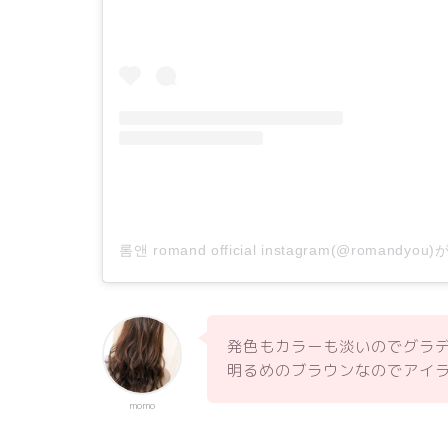
롬앤 romand official instagram(@romand
発色もカラーも淡いのでグラ
明るめのブラウンなのでアイ
momo