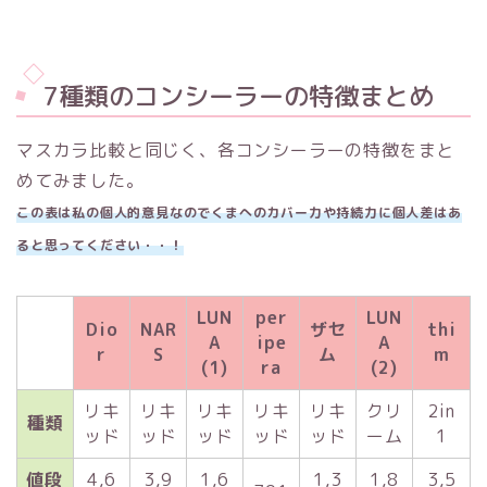
7種類のコンシーラーの特徴まとめ
マスカラ比較と同じく、各コンシーラーの特徴をまと
めてみました。
この表は私の個人的意見なのでくまへのカバー力や持続力に個人差はあ
ると思ってください・・！
LUN
per
LUN
Dio
NAR
ザセ
thi
A
ipe
A
r
S
ム
m
(1)
ra
(2)
リキ
リキ
リキ
リキ
リキ
クリ
2in
種類
ッド
ッド
ッド
ッド
ッド
ーム
1
値段
4,6
3,9
1,6
1,3
1,8
3,5