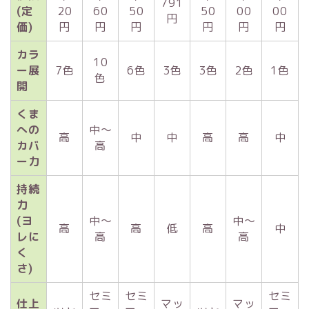
791
(定
20
60
50
50
00
00
円
価)
円
円
円
円
円
円
カラ
10
ー展
7色
6色
3色
3色
2色
1色
色
開
くま
への
中〜
高
中
中
高
高
中
カバ
高
ー力
持続
力
(ヨ
中〜
中〜
高
高
低
高
中
レに
高
高
く
さ)
セミ
セミ
セミ
仕上
マッ
マッ