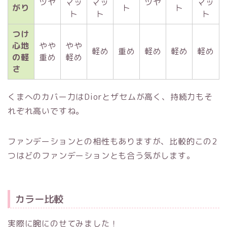
ツヤ
マッ
マッ
ツヤ
マッ
がり
ト
ト
ト
ト
ト
つけ
心地
やや
やや
軽め
重め
軽め
軽め
軽め
の軽
重め
軽め
さ
くまへのカバー力はDiorとザセムが高く、持続力もそ
れぞれ高いですね。
ファンデーションとの相性もありますが、比較的この2
つはどのファンデーションとも合う気がします。
カラー比較
実際に腕にのせてみました！