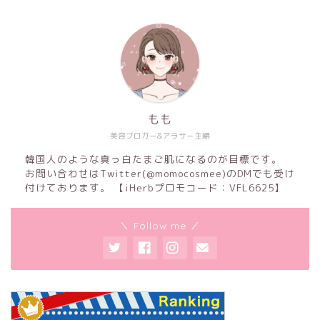
もも
美容ブロガー&アラサー主婦
韓国人のような真っ白たまご肌になるのが目標です。
お問い合わせはTwitter(@momocosmee)のDMでも受け
付けております。 【iHerbプロモコード：VFL6625】
＼ Follow me ／