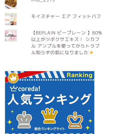
モイスチャー エア フィットパフ
【BEPLAIN ビープレーン 】80%
以上がツボクサエキス！ シカフ
ル アンプルを使ってからトラブ
ル知らずの肌になりました