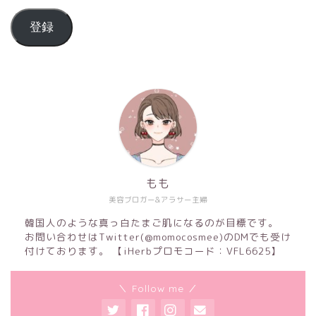
登録
もも
美容ブロガー&アラサー主婦
韓国人のような真っ白たまご肌になるのが目標です。
お問い合わせはTwitter(@momocosmee)のDMでも受け
付けております。 【iHerbプロモコード：VFL6625】
＼ Follow me ／