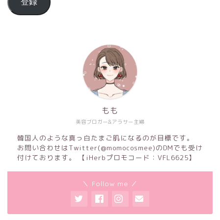
登録
もも
美容ブロガー&アラサー主婦
韓国人のような真っ白たまご肌になるのが目標です。
お問い合わせはTwitter(@momocosmee)のDMでも受け
付けております。 【iHerbプロモコード：VFL6625】
＼ Follow me ／