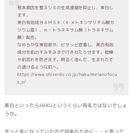
根本原因を整えシミの生成連鎖を抑止し、美白し
ます。
美白有効成分４ＭＳＫ（4-メトキシサリチル酸カ
リウム塩）、ｍ－トラネキサム酸（トラネキサム
酸）配合。
なめらかな美容液が、ピタッと密着し、美白有効
成分を肌のすみずみまで行きわたらせます。乾燥
や肌荒れを防ぎます。明るく澄んだ、生まれたて
の透けるような肌へ。
https://www.shiseido.co.jp/haku/melanofocu
s_v/
美白といったらHAKUというくらい有名ではないでしょ
うか。
ずっと気になっていたので将来のために・・と思って