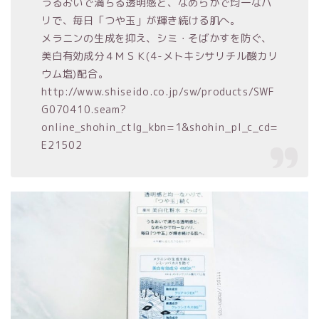
うるおいで満ちる透明感と、なめらかで均一なハ
リで、毎日「つや玉」が輝き続ける肌へ。
メラニンの生成を抑え、シミ・そばかすを防ぐ、
美白有効成分４ＭＳＫ(4-メトキシサリチル酸カリ
ウム塩)配合。
http://www.shiseido.co.jp/sw/products/SWF
G070410.seam?
online_shohin_ctlg_kbn=1&shohin_pl_c_cd=
E21502