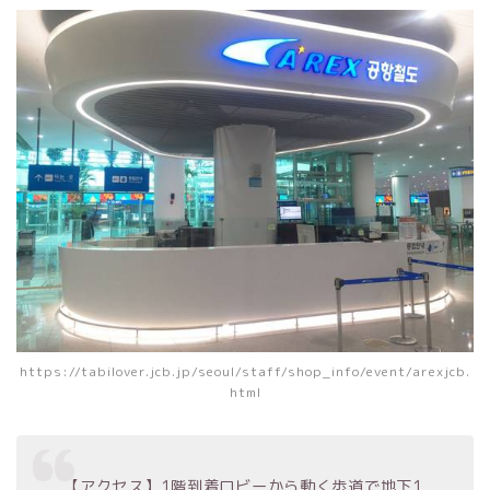
https://tabilover.jcb.jp/seoul/staff/shop_info/event/arexjcb.
html
【アクセス】1階到着ロビーから動く歩道で地下1