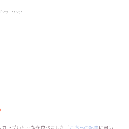
ポンサーリンク
人カップルとご飯を食べました（
こちらの記事
に書い