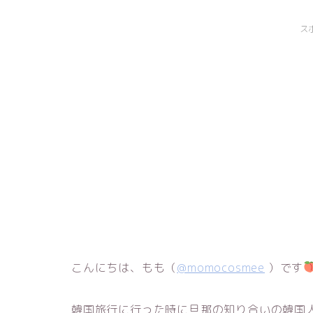
ス
こんにちは、もも（
@momocosmee
）です
韓国旅行に行った時に旦那の知り合いの韓国