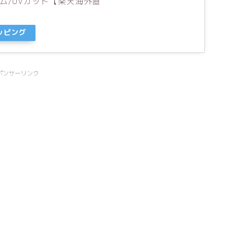
ム/UVカット【楽天海外直
ョッピング
ポンサーリンク