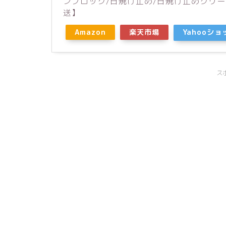
ンブロック/日焼け止め/日焼け止めクリー
送】
Amazon
楽天市場
Yahooシ
ス