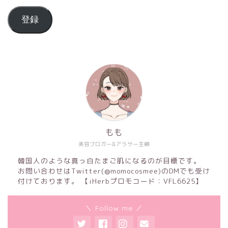
登録
もも
美容ブロガー&アラサー主婦
韓国人のような真っ白たまご肌になるのが目標です。
お問い合わせはTwitter(@momocosmee)のDMでも受け
付けております。 【iHerbプロモコード：VFL6625】
＼ Follow me ／