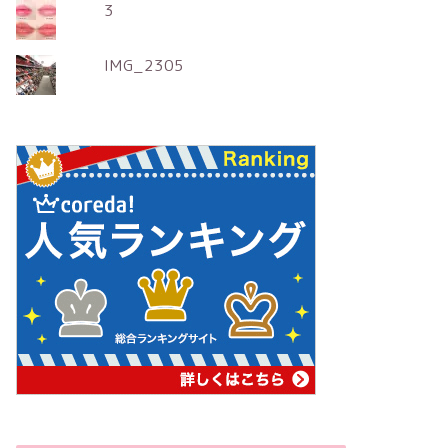
3
IMG_2305