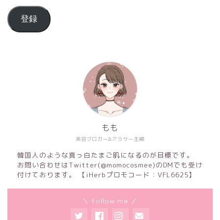
登録
もも
美容ブロガー&アラサー主婦
韓国人のような真っ白たまご肌になるのが目標です。
お問い合わせはTwitter(@momocosmee)のDMでも受け
付けております。 【iHerbプロモコード：VFL6625】
＼ Follow me ／