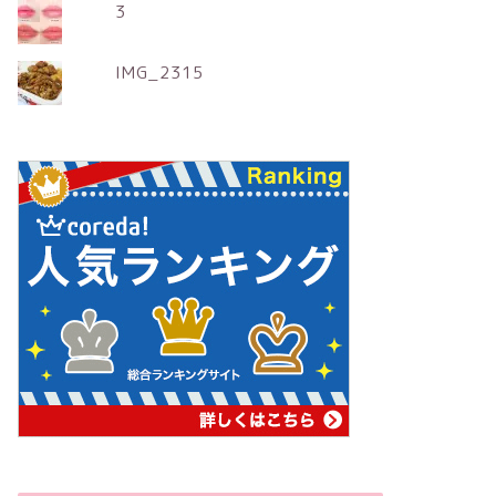
3
IMG_2315