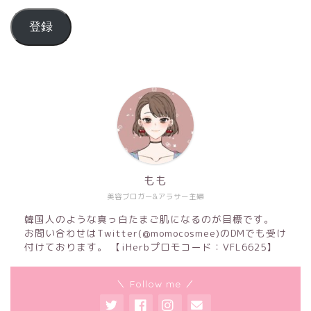
登録
もも
美容ブロガー&アラサー主婦
韓国人のような真っ白たまご肌になるのが目標です。
お問い合わせはTwitter(@momocosmee)のDMでも受け
付けております。 【iHerbプロモコード：VFL6625】
＼ Follow me ／