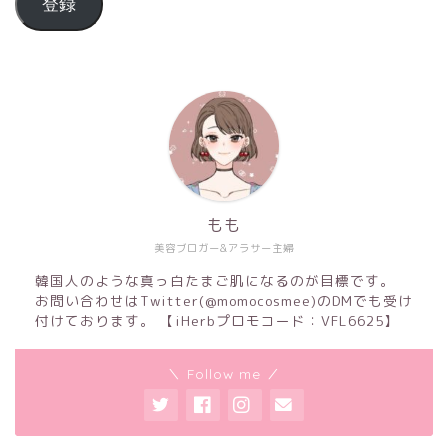
登録
もも
美容ブロガー&アラサー主婦
韓国人のような真っ白たまご肌になるのが目標です。
お問い合わせはTwitter(@momocosmee)のDMでも受け
付けております。 【iHerbプロモコード：VFL6625】
＼ Follow me ／