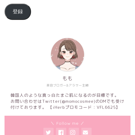
登録
もも
美容ブロガー&アラサー主婦
韓国人のような真っ白たまご肌になるのが目標です。
お問い合わせはTwitter(@momocosmee)のDMでも受け
付けております。 【iHerbプロモコード：VFL6625】
＼ Follow me ／