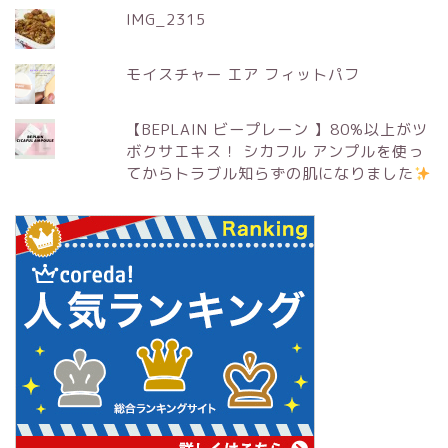
IMG_2315
モイスチャー エア フィットパフ
【BEPLAIN ビープレーン 】80%以上がツ
ボクサエキス！ シカフル アンプルを使っ
てからトラブル知らずの肌になりました