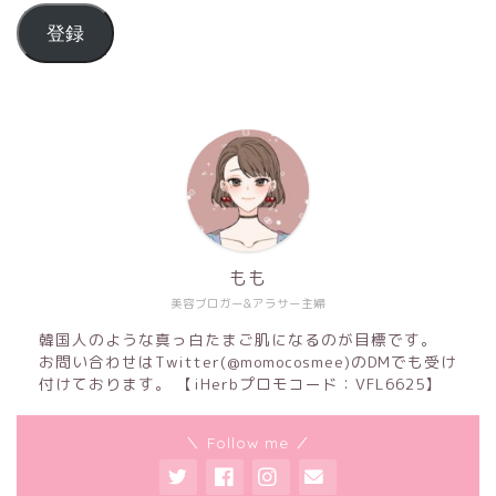
登録
もも
美容ブロガー&アラサー主婦
韓国人のような真っ白たまご肌になるのが目標です。
お問い合わせはTwitter(@momocosmee)のDMでも受け
付けております。 【iHerbプロモコード：VFL6625】
＼ Follow me ／