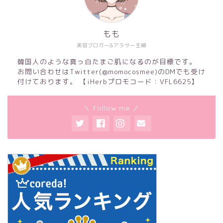
もも
美容ブロガー&アラサー主婦
韓国人のような真っ白たまご肌になるのが目標です。
お問い合わせはTwitter(@momocosmee)のDMでも受け
付けております。 【iHerbプロモコード：VFL6625】
＼ Follow me ／