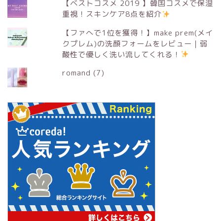
【ベストコスメ 2019 】韓国コスメで保湿
重視！スキンケア8点を紹介
【ファへで1位を獲得！】make prem(メイ
クプレム)の洗顔フォームをレビュー｜弱
酸性で優しく洗い流してくれる！
romand (7)