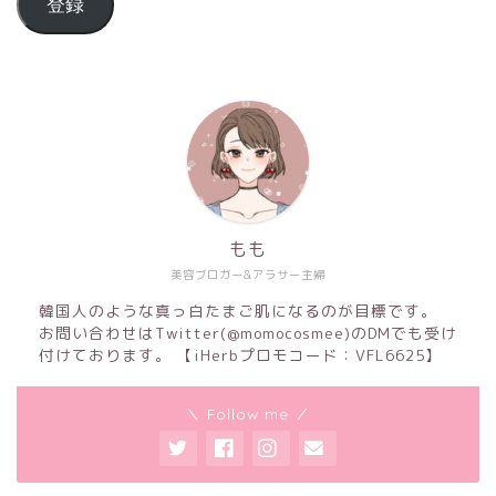
登録
もも
美容ブロガー&アラサー主婦
韓国人のような真っ白たまご肌になるのが目標です。
お問い合わせはTwitter(@momocosmee)のDMでも受け
付けております。 【iHerbプロモコード：VFL6625】
＼ Follow me ／