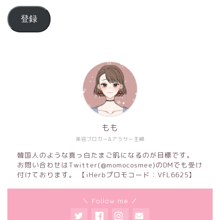
登録
もも
美容ブロガー&アラサー主婦
韓国人のような真っ白たまご肌になるのが目標です。
お問い合わせはTwitter(@momocosmee)のDMでも受け
付けております。 【iHerbプロモコード：VFL6625】
＼ Follow me ／