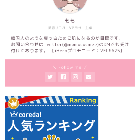
もも
美容ブロガー&アラサー主婦
韓国人のような真っ白たまご肌になるのが目標です。
お問い合わせはTwitter(@momocosmee)のDMでも受け
付けております。 【iHerbプロモコード：VFL6625】
＼ Follow me ／