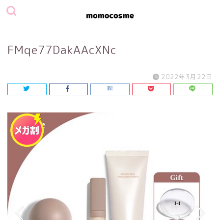
FMqe77DakAAcXNc
2022年3月22日