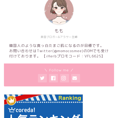
もも
美容ブロガー&アラサー主婦
韓国人のような真っ白たまご肌になるのが目標です。
お問い合わせはTwitter(@momocosmee)のDMでも受け
付けております。 【iHerbプロモコード：VFL6625】
＼ Follow me ／