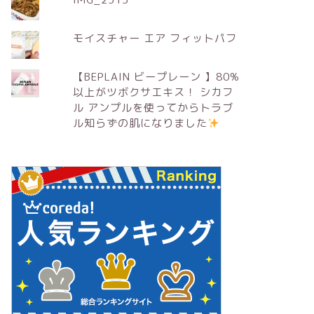
モイスチャー エア フィットパフ
【BEPLAIN ビープレーン 】80%
以上がツボクサエキス！ シカフ
ル アンプルを使ってからトラブ
ル知らずの肌になりました